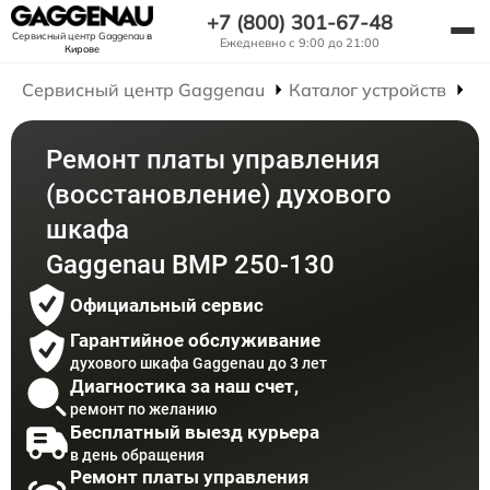
+7 (800) 301-67-48
Сервисный центр Gaggenau
в
Ежедневно с 9:00 до 21:00
Кирове
Сервисный центр Gaggenau
Каталог устройств
Р
Ремонт платы управления
(восстановление) духового
шкафа
Gaggenau BMP 250-130
Официальный сервис
Гарантийное обслуживание
духового шкафа Gaggenau до 3 лет
Диагностика за наш счет,
ремонт по желанию
Бесплатный выезд курьера
в день обращения
Ремонт платы управления