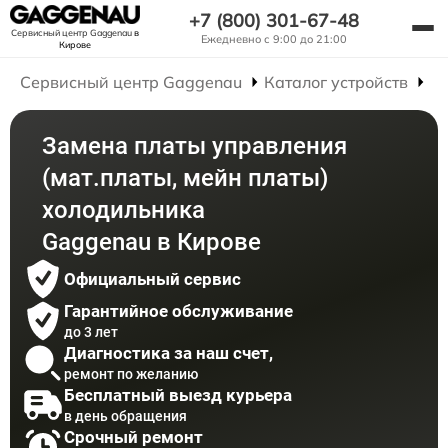
+7 (800) 301-67-48
Сервисный центр Gaggenau
в
Ежедневно с 9:00 до 21:00
Кирове
Сервисный центр Gaggenau
Каталог устройств
Р
Замена платы управления
(мат.платы, мейн платы)
холодильника
Gaggenau в Кирове
Официальный сервис
Гарантийное обслуживание
до 3 лет
Диагностика за наш счет,
ремонт по желанию
Бесплатный выезд курьера
в день обращения
Срочный ремонт