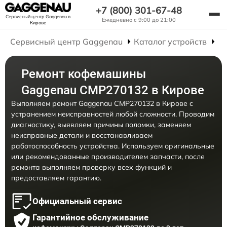
+7 (800) 301-67-48
Сервисный центр Gaggenau
в
Ежедневно с 9:00 до 21:00
Кирове
Сервисный центр Gaggenau
Каталог устройств
Р
Ремонт кофемашины
Gaggenau CMP270132 в Кирове
Выполняем ремонт Gaggenau CMP270132 в Кирове с
устранением неисправностей любой сложности. Проводим
диагностику, выявляем причины поломки, заменяем
неисправные детали и восстанавливаем
работоспособность устройства. Используем оригинальные
или рекомендованные производителем запчасти, после
ремонта выполняем проверку всех функций и
предоставляем гарантию.
Официальный сервис
Гарантийное обслуживание