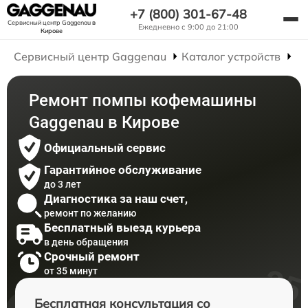
+7 (800) 301-67-48
Сервисный центр Gaggenau
в
Ежедневно с 9:00 до 21:00
Кирове
Сервисный центр Gaggenau
Каталог устройств
Р
Ремонт помпы кофемашины
Gaggenau в Кирове
Официальный сервис
Гарантийное обслуживание
до 3 лет
Диагностика за наш счет,
ремонт по желанию
Бесплатный выезд курьера
в день обращения
Срочный ремонт
от 35 минут
Бесплатная консультация со