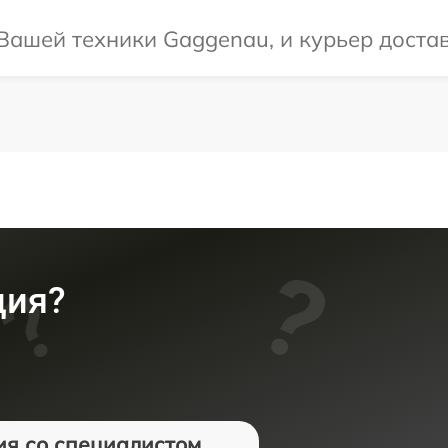
ашей техники Gaggenau, и курьер достави
ция?
ия со специалистом