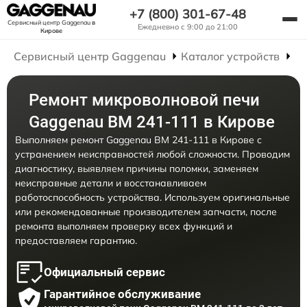
+7 (800) 301-67-48
Сервисный центр Gaggenau
в
Ежедневно с 9:00 до 21:00
Кирове
Сервисный центр Gaggenau
Каталог устройств
Р
Ремонт микроволновой печи
Gaggenau BM 241-111 в Кирове
Выполняем ремонт Gaggenau BM 241-111 в Кирове с
устранением неисправностей любой сложности. Проводим
диагностику, выявляем причины поломки, заменяем
неисправные детали и восстанавливаем
работоспособность устройства. Используем оригинальные
или рекомендованные производителем запчасти, после
ремонта выполняем проверку всех функций и
предоставляем гарантию.
Официальный сервис
Гарантийное обслуживание