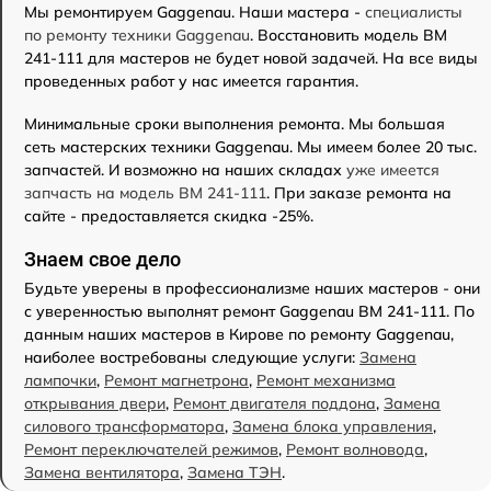
Мы ремонтируем Gaggenau. Наши мастера -
специалисты
по ремонту техники Gaggenau
. Восстановить модель BM
241-111 для мастеров не будет новой задачей. На все виды
проведенных работ у нас имеется гарантия.
Минимальные сроки выполнения ремонта. Мы большая
сеть мастерских техники Gaggenau. Мы имеем более 20 тыс.
запчастей. И возможно на наших складах
уже имеется
запчасть на модель BM 241-111
. При заказе ремонта на
сайте - предоставляется скидка -25%.
Знаем свое дело
Будьте уверены в профессионализме наших мастеров - они
с уверенностью выполнят ремонт Gaggenau BM 241-111. По
данным наших мастеров в Кирове по ремонту Gaggenau,
наиболее востребованы следующие услуги:
Замена
лампочки
,
Ремонт магнетрона
,
Ремонт механизма
открывания двери
,
Ремонт двигателя поддона
,
Замена
силового трансформатора
,
Замена блока управления
,
Ремонт переключателей режимов
,
Ремонт волновода
,
Замена вентилятора
,
Замена ТЭН
.