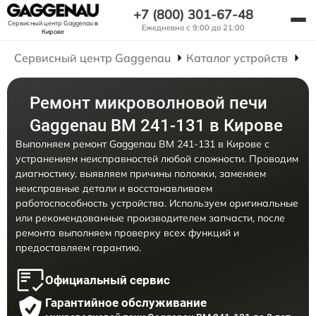
+7 (800) 301-67-48
Сервисный центр Gaggenau
в
Ежедневно с 9:00 до 21:00
Кирове
Сервисный центр Gaggenau
Каталог устройств
Р
Ремонт микроволновой печи
Gaggenau BM 241-131 в Кирове
Выполняем ремонт Gaggenau BM 241-131 в Кирове с
устранением неисправностей любой сложности. Проводим
диагностику, выявляем причины поломки, заменяем
неисправные детали и восстанавливаем
работоспособность устройства. Используем оригинальные
или рекомендованные производителем запчасти, после
ремонта выполняем проверку всех функций и
предоставляем гарантию.
Официальный сервис
Гарантийное обслуживание