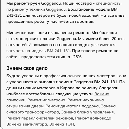
Мы ремонтируем Gaggenau. Наши мастера -
специалисты
по ремонту техники Gaggenau
. Восстановить модель BM
241-131 для мастеров не будет новой задачей. На все виды
проведенных работ у нас имеется гарантия.
Минимальные сроки выполнения ремонта. Мы большая
сеть мастерских техники Gaggenau. Мы имеем более 20 тыс.
запчастей. И возможно на наших складах
уже имеется
запчасть на модель BM 241-131
. При заказе ремонта на
сайте - предоставляется скидка -25%.
Знаем свое дело
Будьте уверены в профессионализме наших мастеров - они
с уверенностью выполнят ремонт Gaggenau BM 241-131. По
данным наших мастеров в Кирове по ремонту Gaggenau,
наиболее востребованы следующие услуги:
Замена
лампочки
,
Ремонт магнетрона
,
Ремонт механизма
открывания двери
,
Ремонт двигателя поддона
,
Замена
силового трансформатора
,
Замена блока управления
,
Ремонт переключателей режимов
,
Ремонт волновода
,
Замена вентилятора
,
Замена ТЭН
.