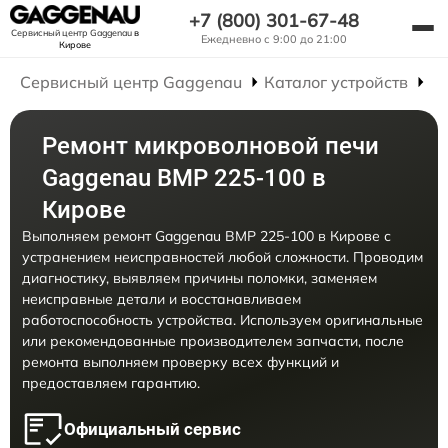
+7 (800) 301-67-48
Сервисный центр Gaggenau
в
Ежедневно с 9:00 до 21:00
Кирове
Сервисный центр Gaggenau
Каталог устройств
Р
Ремонт микроволновой печи
Gaggenau BMP 225-100 в
Кирове
Выполняем ремонт Gaggenau BMP 225-100 в Кирове с
устранением неисправностей любой сложности. Проводим
диагностику, выявляем причины поломки, заменяем
неисправные детали и восстанавливаем
работоспособность устройства. Используем оригинальные
или рекомендованные производителем запчасти, после
ремонта выполняем проверку всех функций и
предоставляем гарантию.
Официальный сервис