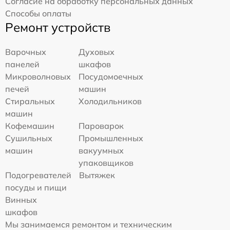
Согласие на обработку персональных данных
Способы оплаты
Ремонт устройств
Варочных
Духовых
панелей
шкафов
Микроволновых
Посудомоечных
печей
машин
Стиральных
Холодильников
машин
Кофемашин
Пароварок
Сушильных
Промышленных
машин
вакуумных
упаковщиков
Подогревателей
Вытяжек
посуды и пищи
Винных
шкафов
Мы занимаемся ремонтом и техническим