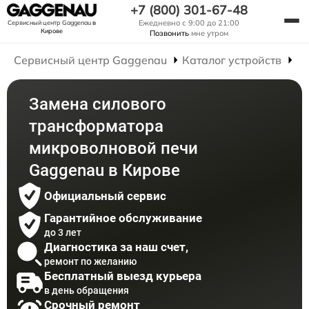
+7 (800) 301-67-48
Ежедневно с 9:00 до 21:00
Сервисный центр Gaggenau
в
Кирове
Позвонить
мне утром
Сервисный центр Gaggenau
Каталог устройств
Р
Замена силового
трансформатора
микроволновой печи
Gaggenau в Кирове
Официальный сервис
Гарантийное обслуживание
до 3 лет
Диагностика за наш счет,
ремонт по желанию
Бесплатный выезд курьера
в день обращения
Срочный ремонт