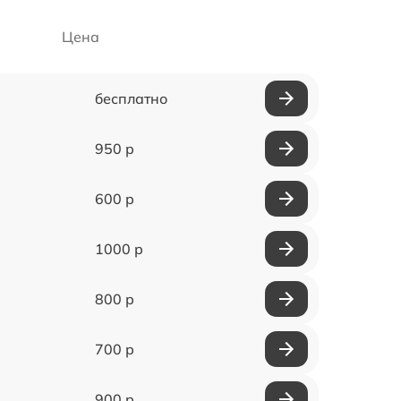
Цена
бесплатно
950 р
600 р
1000 р
800 р
700 р
900 р