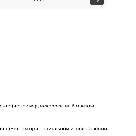
1000 р
600 р
700 р
600 р
700 р
900 р
монта (например, некорректный монтаж
 параметрам при нормальном использовании.