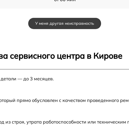
u
от 60 мин
У меня другая неисправность
от 60 мин
от 60 мин
ва сервисного центра в Кирове
SP
от 60 мин
 детали — до 3 месяцев.
от 60 мин
от 60 мин
который прямо обусловлен с качеством проведенного ре
 из строя, утрата работоспособности или техническим