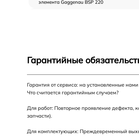
элемента Gaggenau BSP 220
Восстановление системной платы Gaggena
BSP 220
Замена проводов Gaggenau BSP 220
Замена петлей Gaggenau BSP 220
Гарантийные обязательст
Замена поворотных клавишей Gaggenau B
220
Гарантия от сервиса: на установленные нами
Замена кнопок (1шт) Gaggenau BSP 220
Что считается гарантийным случаем?
Замена модуля управления Gaggenau BSP
220
Для работ: Повторное проявление дефекта, 
запчасти).
Для комплектующих: Преждевременный выход