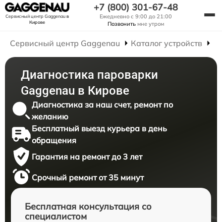
+7 (800) 301-67-48
Ежедневно с 9:00 до 21:00
Сервисный центр Gaggenau
в
Кирове
Позвонить
мне утром
Сервисный центр Gaggenau
Каталог устройств
Р
Диагностика пароварки
Gaggenau в Кирове
Диагностика за наш счет, ремонт по
желанию
Бесплатный выезд курьера в день
обращения
Гарантия на ремонт до 3 лет
Срочный ремонт от 35 минут
Бесплатная консультация со
специалистом