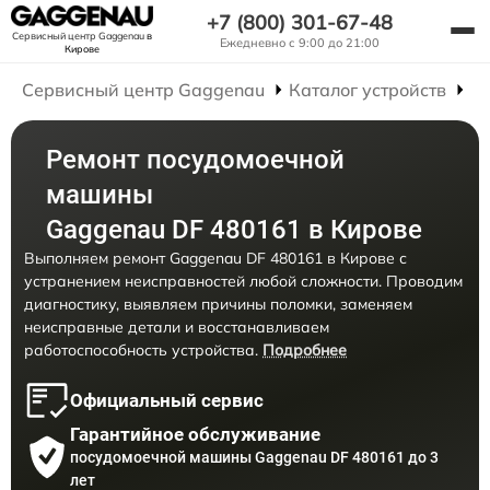
+7 (800) 301-67-48
Сервисный центр Gaggenau
в
Ежедневно с 9:00 до 21:00
Кирове
Сервисный центр Gaggenau
Каталог устройств
Р
Ремонт посудомоечной
машины
Gaggenau DF 480161 в Кирове
Выполняем ремонт Gaggenau DF 480161 в Кирове с
устранением неисправностей любой сложности. Проводим
диагностику, выявляем причины поломки, заменяем
неисправные детали и восстанавливаем
работоспособность устройства.
Подробнее
Официальный сервис
Гарантийное обслуживание
посудомоечной машины Gaggenau DF 480161 до 3
лет