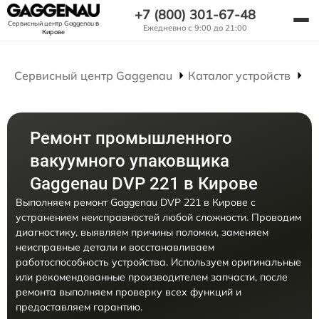
+7 (800) 301-67-48
Сервисный центр Gaggenau
в
Ежедневно с 9:00 до 21:00
Кирове
Сервисный центр Gaggenau
Каталог устройств
Р
Ремонт промышленного
вакуумного упаковщика
Gaggenau DVP 221 в Кирове
Выполняем ремонт Gaggenau DVP 221 в Кирове с
устранением неисправностей любой сложности. Проводим
диагностику, выявляем причины поломки, заменяем
неисправные детали и восстанавливаем
работоспособность устройства. Используем оригинальные
или рекомендованные производителем запчасти, после
ремонта выполняем проверку всех функций и
предоставляем гарантию.