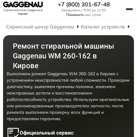
+7 (800) 301-67-48
Ежедневно с 9:00 до 21:00
Сервисный центр Gaggenau
в
Кирове
Позвонить
мне утром
Сервисный центр Gaggenau
Каталог устройств
Р
Ремонт стиральной машины
Gaggenau WM 260-162 в
Кирове
Выполняем ремонт Gaggenau WM 260-162 в Кирове с
устранением неисправностей любой сложности. Проводим
диагностику, выявляем причины поломки, заменяем
неисправные детали и восстанавливаем
работоспособность устройства. Используем оригинальные
или рекомендованные производителем запчасти, после
ремонта выполняем проверку всех функций и
предоставляем гарантию.
Официальный сервис