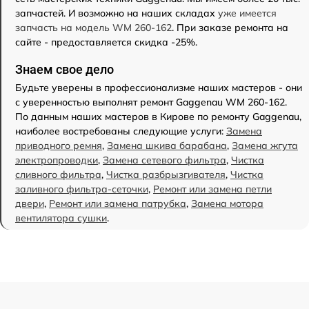
запчастей. И возможно на наших складах
уже имеется
запчасть на модель WM 260-162
. При заказе ремонта на
сайте - предоставляется скидка -25%.
Знаем свое дело
Будьте уверены в профессионализме наших мастеров - они
с уверенностью выполнят ремонт Gaggenau WM 260-162.
По данным наших мастеров в Кирове по ремонту Gaggenau,
наиболее востребованы следующие услуги:
Замена
приводного ремня
,
Замена шкива барабана
,
Замена жгута
электропроводки
,
Замена сетевого фильтра
,
Чистка
сливного фильтра
,
Чистка разбрызгивателя
,
Чистка
заливного фильтра-сеточки
,
Ремонт или замена петли
двери
,
Ремонт или замена патрубка
,
Замена мотора
вентилятора сушки
.