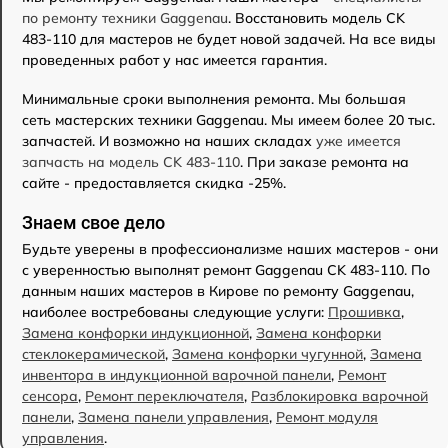
по ремонту техники Gaggenau
. Восстановить модель CK
483-110 для мастеров не будет новой задачей. На все виды
проведенных работ у нас имеется гарантия.
Минимальные сроки выполнения ремонта. Мы большая
сеть мастерских техники Gaggenau. Мы имеем более 20 тыс.
запчастей. И возможно на наших складах
уже имеется
запчасть на модель CK 483-110
. При заказе ремонта на
сайте - предоставляется скидка -25%.
Знаем свое дело
Будьте уверены в профессионализме наших мастеров - они
с уверенностью выполнят ремонт Gaggenau CK 483-110. По
данным наших мастеров в Кирове по ремонту Gaggenau,
наиболее востребованы следующие услуги:
Прошивка
,
Замена конфорки индукционной
,
Замена конфорки
стеклокерамической
,
Замена конфорки чугунной
,
Замена
инвентора в индукционной варочной панели
,
Ремонт
сенсора
,
Ремонт переключателя
,
Разблокировка варочной
панели
,
Замена панели управления
,
Ремонт модуля
управления
.