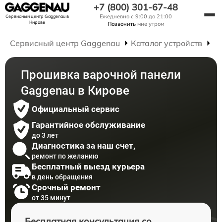
+7 (800) 301-67-48
Ежедневно с 9:00 до 21:00
Сервисный центр Gaggenau
в
Кирове
Позвонить
мне утром
Сервисный центр Gaggenau
Каталог устройств
Р
Прошивка варочной панели
Gaggenau в Кирове
Официальный сервис
Гарантийное обслуживание
до 3 лет
Диагностика за наш счет,
ремонт по желанию
Бесплатный выезд курьера
в день обращения
Срочный ремонт
от 35 минут
Бесплатная консультация со