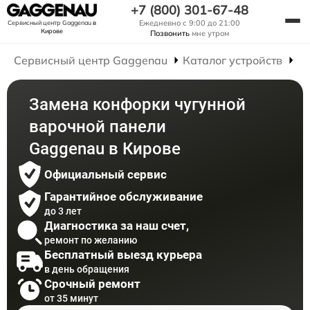
+7 (800) 301-67-48
Ежедневно с 9:00 до 21:00
Сервисный центр Gaggenau
в
Кирове
Позвонить
мне утром
Сервисный центр Gaggenau
Каталог устройств
Р
Замена конфорки чугунной
варочной панели
Gaggenau в Кирове
Официальный сервис
Гарантийное обслуживание
до 3 лет
Диагностика за наш счет,
ремонт по желанию
Бесплатный выезд курьера
в день обращения
Срочный ремонт
от 35 минут