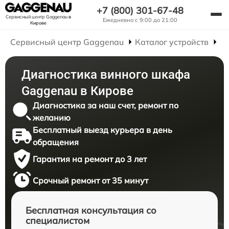
+7 (800) 301-67-48
Сервисный центр Gaggenau
в
Ежедневно с 9:00 до 21:00
Кирове
Сервисный центр Gaggenau
Каталог устройств
Р
Диагностика винного шкафа
Gaggenau в Кирове
Диагностика за наш счет, ремонт по
желанию
Бесплатный выезд курьера в день
обращения
Гарантия на ремонт до 3 лет
Срочный ремонт от 35 минут
Бесплатная консультация со
специалистом