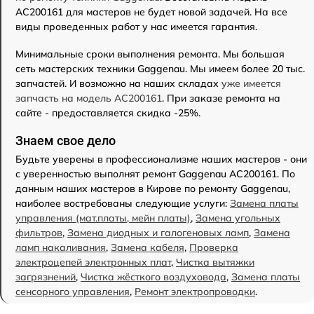
AC200161 для мастеров не будет новой задачей. На все
виды проведенных работ у нас имеется гарантия.
Минимальные сроки выполнения ремонта. Мы большая
сеть мастерских техники Gaggenau. Мы имеем более 20 тыс.
запчастей. И возможно на наших складах
уже имеется
запчасть на модель AC200161
. При заказе ремонта на
сайте - предоставляется скидка -25%.
Знаем свое дело
Будьте уверены в профессионализме наших мастеров - они
с уверенностью выполнят ремонт Gaggenau AC200161. По
данным наших мастеров в Кирове по ремонту Gaggenau,
наиболее востребованы следующие услуги:
Замена платы
управления (мат.платы, мейн платы)
,
Замена угольных
фильтров
,
Замена диодных и галогеновых ламп
,
Замена
ламп накаливания
,
Замена кабеля
,
Проверка
электроцепей электронных плат
,
Чистка вытяжки
загрязнений
,
Чистка жёсткого воздуховода
,
Замена платы
сенсорного управления
,
Ремонт электропроводки
.