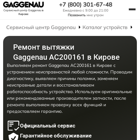
+7 (800) 301-67-48
Ежедневно с 9:00 до 21:00
Сервисный центр Gaggenau
в
Кирове
Позвонить
мне утром
Сервисный центр Gaggenau
Каталог устройств
Р
Ремонт вытяжки
Gaggenau AC200161 в Кирове
Выполняем ремонт Gaggenau AC200161 в Кирове с
устранением неисправностей любой сложности. Проводим
диагностику, выявляем причины поломки, заменяем
неисправные детали и восстанавливаем
работоспособность устройства. Используем оригинальные
или рекомендованные производителем запчасти, после
ремонта выполняем проверку всех функций и
предоставляем гарантию.
Официальный сервис
Гарантийное обслуживание