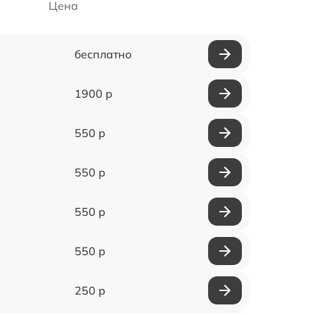
Цена
бесплатно
1900 р
550 р
550 р
550 р
550 р
250 р