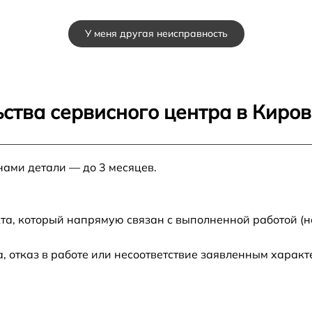
от 60 мин
У меня другая неисправность
от 60 мин
от 60 мин
ства сервисного центра в Киров
от 60 мин
нами детали — до 3 месяцев.
от 60 мин
от 60 мин
та, который напрямую связан с выполненной работой (н
от 60 мин
 отказ в работе или несоответствие заявленным харак
от 60 мин