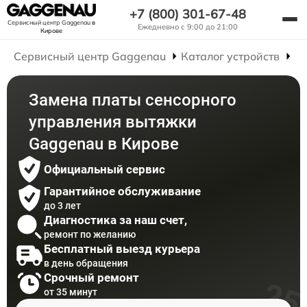
+7 (800) 301-67-48
Сервисный центр Gaggenau
в
Ежедневно с 9:00 до 21:00
Кирове
Сервисный центр Gaggenau
Каталог устройств
Р
Замена платы сенсорного
управления вытяжки
Gaggenau в Кирове
Официальный сервис
Гарантийное обслуживание
до 3 лет
Диагностика за наш счет,
ремонт по желанию
Бесплатный выезд курьера
в день обращения
Срочный ремонт
от 35 минут