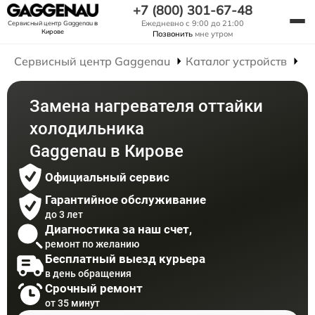
+7 (800) 301-67-48
Ежедневно с 9:00 до 21:00
Сервисный центр Gaggenau
в
Кирове
Позвонить
мне утром
Сервисный центр Gaggenau
Каталог устройств
Р
Замена нагревателя оттайки
холодильника
Gaggenau в Кирове
Официальный сервис
Гарантийное обслуживание
до 3 лет
Диагностика за наш счет,
ремонт по желанию
Бесплатный выезд курьера
в день обращения
Срочный ремонт
от 35 минут